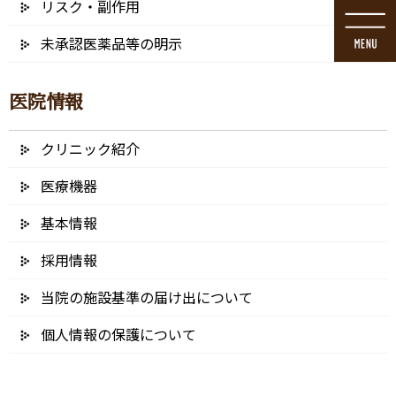
リスク・副作用
コ
ナ
ン
ビ
未承認医薬品等の明示
テ
ゲ
ン
ー
ツ
シ
医院情報
に
ョ
移
ン
動
に
クリニック紹介
メディア
移
動
医療機器
基本情報
採用情報
HOME
メディア
vidali-dis-sistemi – コピー
当院の施設基準の届け出について
2019/03/21
個人情報の保護について
vidali-dis-sistemi – コピー