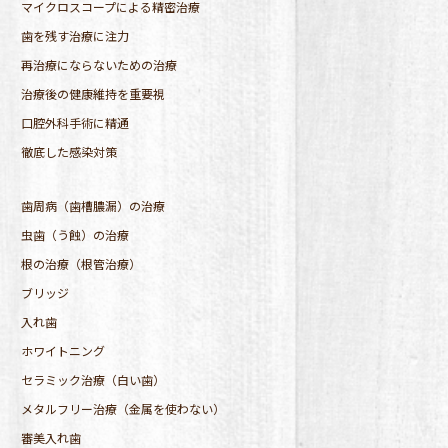
マイクロスコープによる精密治療
歯を残す治療に注力
再治療にならないための治療
治療後の健康維持を重要視
口腔外科手術に精通
徹底した感染対策
歯周病（歯槽膿漏）の治療
虫歯（う蝕）の治療
根の治療（根管治療）
ブリッジ
入れ歯
ホワイトニング
セラミック治療（白い歯）
メタルフリー治療（金属を使わない）
審美入れ歯