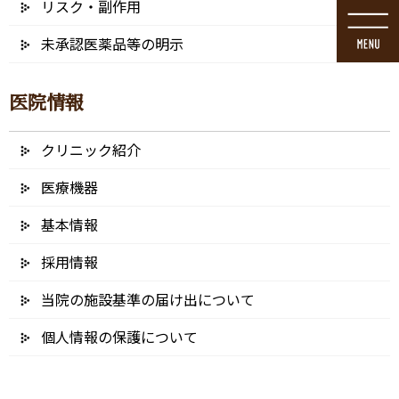
リスク・副作用
コ
ナ
ン
ビ
未承認医薬品等の明示
テ
ゲ
ン
ー
ツ
シ
医院情報
に
ョ
移
ン
動
に
クリニック紹介
歯科医師紹介
移
動
医療機器
基本情報
HOME
歯科医師紹介
採用情報
当院の施設基準の届け出について
院長紹介
個人情報の保護について
院長 / 歯科医師 浦住 勇介（うらずみ ゆうす
け）