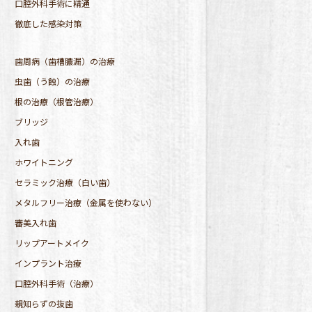
口腔外科手術に精通
徹底した感染対策
歯周病（歯槽膿漏）の治療
虫歯（う蝕）の治療
根の治療（根管治療）
ブリッジ
入れ歯
ホワイトニング
セラミック治療（白い歯）
メタルフリー治療（金属を使わない）
審美入れ歯
リップアートメイク
インプラント治療
口腔外科手術（治療）
親知らずの抜歯