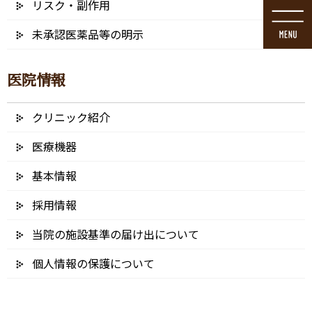
リスク・副作用
コ
ナ
ン
ビ
未承認医薬品等の明示
テ
ゲ
ン
ー
ツ
シ
医院情報
に
ョ
移
ン
動
に
クリニック紹介
口腔外科手術（治療）
移
動
医療機器
基本情報
HOME
口腔外科手術（治療）
採用情報
当院の施設基準の届け出について
個人情報の保護について