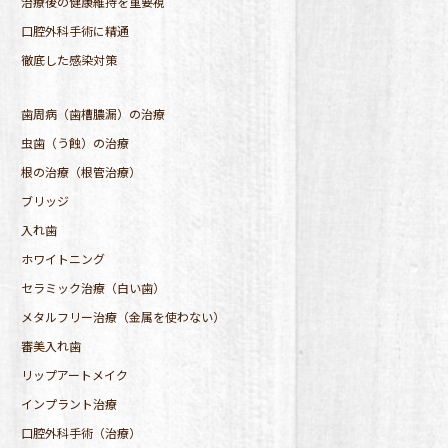
治療後の健康維持を重要視
口腔外科手術に精通
徹底した感染対策
歯周病（歯槽膿漏）の治療
虫歯（う蝕）の治療
根の治療（根管治療）
ブリッジ
入れ歯
ホワイトニング
セラミック治療（白い歯）
メタルフリー治療（金属を使わない）
審美入れ歯
リップアートメイク
インプラント治療
口腔外科手術（治療）