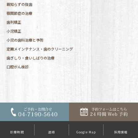
親知らずの抜歯
顎関節症の治療
歯列矯正
小児矯正
小児の歯科治療と予防
定期メインテナンス・歯のクリーニング
歯ぎしり・食いしばりの治療
口腔がん検診
診療時間
道順
Google Map
採用情報