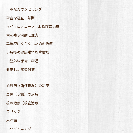
丁寧なカウンセリング
精密な審査・診断
マイクロスコープによる精密治療
歯を残す治療に注力
再治療にならないための治療
治療後の健康維持を重要視
口腔外科手術に精通
徹底した感染対策
歯周病（歯槽膿漏）の治療
虫歯（う蝕）の治療
根の治療（根管治療）
ブリッジ
入れ歯
ホワイトニング