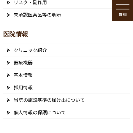
リスク・副作用
コ
ナ
ン
ビ
未承認医薬品等の明示
テ
ゲ
ン
ー
ツ
シ
医院情報
に
ョ
移
ン
動
に
クリニック紹介
ブリッジ
移
動
医療機器
基本情報
HOME
ブリッジ
採用情報
当院の施設基準の届け出について
個人情報の保護について