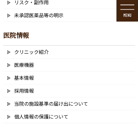
リスク・副作用
コ
ナ
ン
ビ
未承認医薬品等の明示
テ
ゲ
ン
ー
ツ
シ
医院情報
に
ョ
移
ン
動
に
クリニック紹介
セラミック治療（白い歯）
移
動
医療機器
基本情報
HOME
セラミック治療（白い歯）
採用情報
当院の施設基準の届け出について
個人情報の保護について