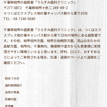
千葉県柏市の歯医者「うらずみ歯科クリニック」
〒277-0872 千葉県柏市十余二 249−49−2
※つくばエクスプレス柏の葉キャンパス駅から車で10分
TEL：04-7190-5640
千葉県柏市の歯医者「うらずみ歯科クリニック」 は、つくばエク
スプレス柏の葉キャンパス駅から車で10分の場所にある歯医者で
す。その他、柏市役所方面、柏市立柏病院方面、流山おおたかの
森駅方面、柏市内、千葉県内、隣接県や遠方からも患者様に来院
頂きやすい環境といえると思います。評判、口コミ、おすすめな
どによってご来院される場合、交通・道順のページより道順をご
確認ください。
初めての方
歯科医師紹介
当院の特長
診療内容
症例集