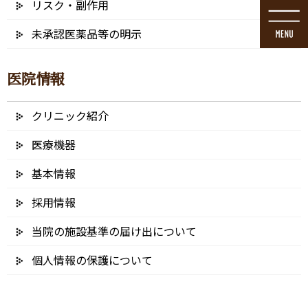
リスク・副作用
コ
ナ
ン
ビ
未承認医薬品等の明示
テ
ゲ
ン
ー
ツ
シ
医院情報
に
ョ
移
ン
動
に
クリニック紹介
メディア
移
動
医療機器
基本情報
採用情報
HOME
メディア
UDC-logo – 3_アートボード 1-04
当院の施設基準の届け出について
2024/11/20
個人情報の保護について
UDC-logo – 3_アートボード 1-04