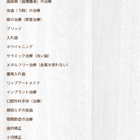
歯周病（歯槽膿漏）の治療
虫歯（う蝕）の治療
根の治療（根管治療）
ブリッジ
入れ歯
ホワイトニング
セラミック治療（白い歯）
メタルフリー治療（金属を使わない）
審美入れ歯
リップアートメイク
インプラント治療
口腔外科手術（治療）
親知らずの抜歯
顎関節症の治療
歯列矯正
小児矯正