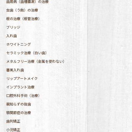
歯周病（歯槽膿漏）の治療
虫歯（う蝕）の治療
根の治療（根管治療）
ブリッジ
入れ歯
ホワイトニング
セラミック治療（白い歯）
メタルフリー治療（金属を使わない）
審美入れ歯
リップアートメイク
インプラント治療
口腔外科手術（治療）
親知らずの抜歯
顎関節症の治療
歯列矯正
小児矯正