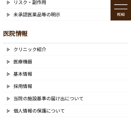
リスク・副作用
コ
ナ
ン
ビ
未承認医薬品等の明示
テ
ゲ
ン
ー
ツ
シ
医院情報
に
ョ
移
ン
動
に
クリニック紹介
メディア
移
動
医療機器
基本情報
採用情報
HOME
メディア
UDC-logo – 2b_アートボード 1-06
当院の施設基準の届け出について
2024/11/22
個人情報の保護について
UDC-logo – 2b_アートボード 1-06