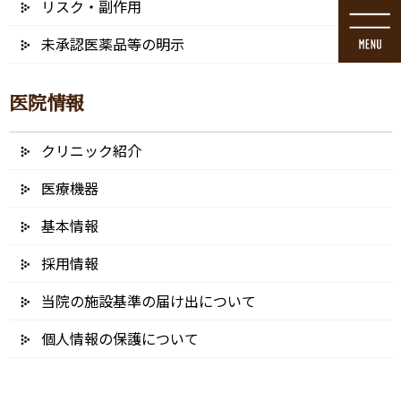
リスク・副作用
コ
ナ
ン
ビ
未承認医薬品等の明示
テ
ゲ
ン
ー
ツ
シ
医院情報
に
ョ
移
ン
動
に
クリニック紹介
メディア
移
動
医療機器
基本情報
採用情報
HOME
メディア
当院の施設基準の届け出について
2019/07/27
個人情報の保護について