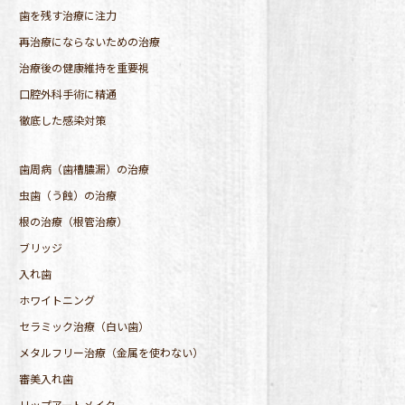
歯を残す治療に注力
再治療にならないための治療
治療後の健康維持を重要視
口腔外科手術に精通
徹底した感染対策
歯周病（歯槽膿漏）の治療
虫歯（う蝕）の治療
根の治療（根管治療）
ブリッジ
入れ歯
ホワイトニング
セラミック治療（白い歯）
メタルフリー治療（金属を使わない）
審美入れ歯
リップアートメイク