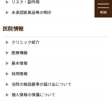
リスク・副作用
コ
ナ
ン
ビ
未承認医薬品等の明示
テ
ゲ
ン
ー
ツ
シ
医院情報
に
ョ
移
ン
動
に
クリニック紹介
ブログ
移
動
医療機器
基本情報
採用情報
HOME
ブログ
ホワイトニング
当院の施設基準の届け出について
AdobeStock_202363299 – コピー (3) – コピー
個人情報の保護について
2022/01/12
AdobeStock_202363299 – コピー