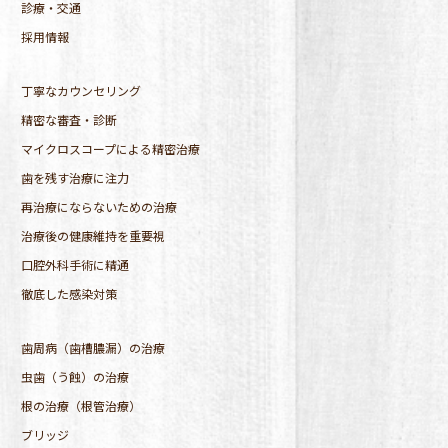
診療・交通
採用情報
丁寧なカウンセリング
精密な審査・診断
マイクロスコープによる精密治療
歯を残す治療に注力
再治療にならないための治療
治療後の健康維持を重要視
口腔外科手術に精通
徹底した感染対策
歯周病（歯槽膿漏）の治療
虫歯（う蝕）の治療
根の治療（根管治療）
ブリッジ