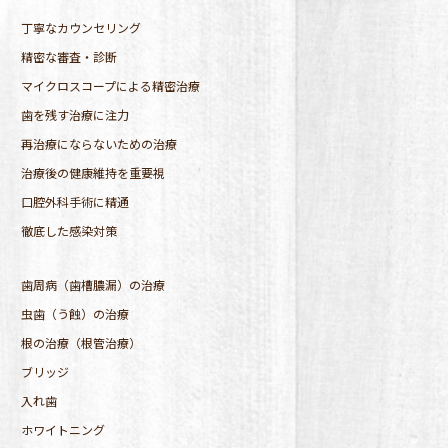
丁寧なカウンセリング
精密な審査・診断
マイクロスコープによる精密治療
歯を残す治療に注力
再治療にならないための治療
治療後の健康維持を重要視
口腔外科手術に精通
徹底した感染対策
歯周病（歯槽膿漏）の治療
虫歯（う蝕）の治療
根の治療（根管治療）
ブリッジ
入れ歯
ホワイトニング