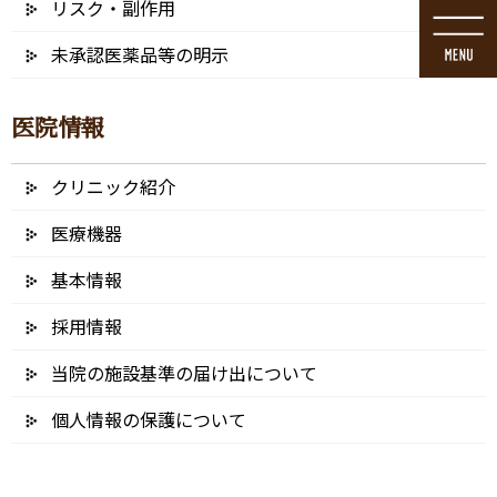
リスク・副作用
コ
ナ
ン
ビ
未承認医薬品等の明示
テ
ゲ
ン
ー
ツ
シ
医院情報
に
ョ
移
ン
動
に
クリニック紹介
メディア
移
動
医療機器
基本情報
採用情報
HOME
メディア
switch-image_300x250
当院の施設基準の届け出について
2019/03/12
個人情報の保護について
switch-image_300x250