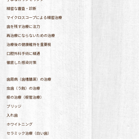
精密な審査・診断
マイクロスコープによる精密治療
歯を残す治療に注力
再治療にならないための治療
治療後の健康維持を重要視
口腔外科手術に精通
徹底した感染対策
歯周病（歯槽膿漏）の治療
虫歯（う蝕）の治療
根の治療（根管治療）
ブリッジ
入れ歯
ホワイトニング
セラミック治療（白い歯）