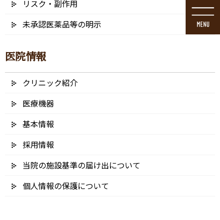
リスク・副作用
コ
ナ
ン
ビ
未承認医薬品等の明示
テ
ゲ
ン
ー
ツ
シ
医院情報
に
ョ
移
ン
動
に
クリニック紹介
ブログ
移
動
医療機器
基本情報
採用情報
HOME
ブログ
口腔外科手術に精通
ksi_アートボード 1
当院の施設基準の届け出について
2022/01/18
個人情報の保護について
ksi_アートボード 1