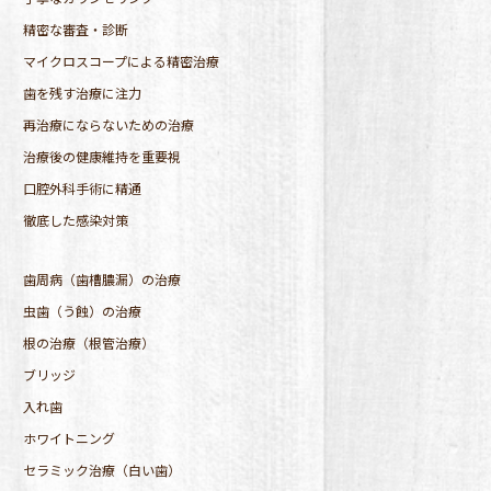
精密な審査・診断
マイクロスコープによる精密治療
歯を残す治療に注力
再治療にならないための治療
治療後の健康維持を重要視
口腔外科手術に精通
徹底した感染対策
歯周病（歯槽膿漏）の治療
虫歯（う蝕）の治療
根の治療（根管治療）
ブリッジ
入れ歯
ホワイトニング
セラミック治療（白い歯）