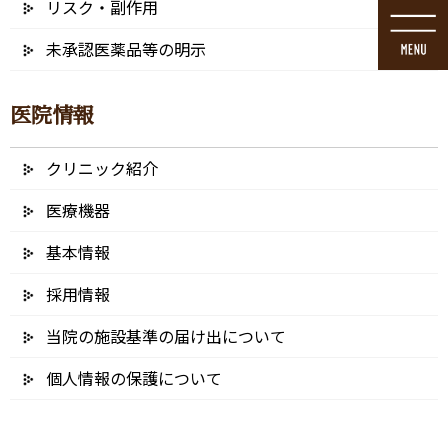
リスク・副作用
コ
ナ
ン
ビ
未承認医薬品等の明示
テ
ゲ
ン
ー
ツ
シ
医院情報
に
ョ
移
ン
動
に
クリニック紹介
メディア
移
動
医療機器
基本情報
採用情報
HOME
メディア
straumann-bana_アートボード 1
当院の施設基準の届け出について
2019/06/26
個人情報の保護について
straumann-bana_アートボード 1