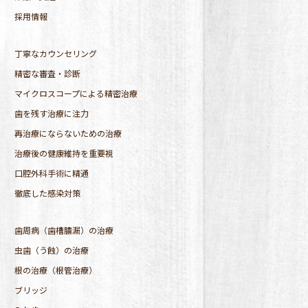
採用情報
丁寧なカウンセリング
精密な審査・診断
マイクロスコープによる精密治療
歯を残す治療に注力
再治療にならないための治療
治療後の健康維持を重要視
口腔外科手術に精通
徹底した感染対策
歯周病（歯槽膿漏）の治療
虫歯（う蝕）の治療
根の治療（根管治療）
ブリッジ