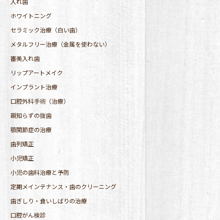
入れ歯
ホワイトニング
セラミック治療（白い歯）
メタルフリー治療（金属を使わない）
審美入れ歯
リップアートメイク
インプラント治療
口腔外科手術（治療）
親知らずの抜歯
顎関節症の治療
歯列矯正
小児矯正
小児の歯科治療と予防
定期メインテナンス・歯のクリーニング
歯ぎしり・食いしばりの治療
口腔がん検診