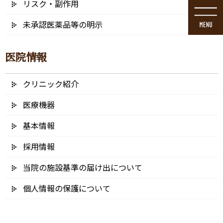
リスク・副作用
コ
ナ
ン
ビ
未承認医薬品等の明示
テ
ゲ
ン
ー
ツ
シ
医院情報
に
ョ
移
ン
動
に
クリニック紹介
メディア
移
動
医療機器
基本情報
採用情報
HOME
メディア
sainasu5_アートボード 1
当院の施設基準の届け出について
2019/07/29
個人情報の保護について
sainasu5_アートボード 1