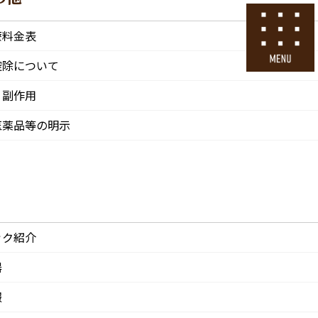
号
24時間ネット予約
療料金表
採用エントリー
控除について
・副作用
その他
医院情報
診療・交通
採用情報
医薬品等の明示
CLINIC
ACCESS
Recruit
ック紹介
器
報