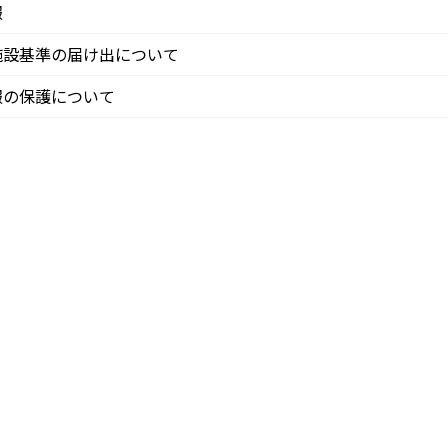
報
施設基準の届け出について
報の保護について