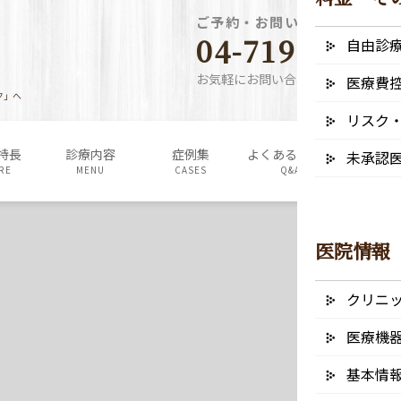
ご予約・お問い合わせ電話番
04-7190-5640
自由診
お気軽にお問い合わせください
医療費
ク」へ
リスク
特長
診療内容
症例集
よくあるご質問
料金表・
未承認
RE
MENU
CASES
Q&A
FEE
医院情報
クリニ
医療機
基本情