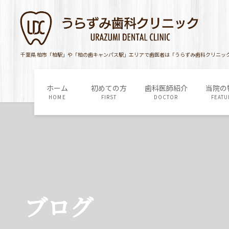
コ
ナ
ン
ビ
テ
ゲ
ン
ー
ツ
シ
千葉県 柏市「柏駅」や「柏の歯キャンパス駅」エリアで歯医者は「うらずみ歯科クリニッ
に
ョ
移
ン
ホーム
初めての方
歯科医師紹介
当院の
動
に
HOME
FIRST
DOCTOR
FEATU
移
動
ブログ