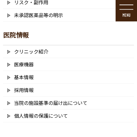
リスク・副作用
コ
ナ
ン
ビ
未承認医薬品等の明示
テ
ゲ
ン
ー
ツ
シ
医院情報
に
ョ
移
ン
動
に
クリニック紹介
ブログ
移
動
医療機器
基本情報
採用情報
HOME
ブログ
根の治療（根管治療）
complete-recovery003 – コピー
当院の施設基準の届け出について
2022/01/26
個人情報の保護について
complete-recovery003 – コピー