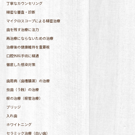
丁寧なカウンセリング
精密な審査・診断
マイクロスコープによる精密治療
歯を残す治療に注力
再治療にならないための治療
治療後の健康維持を重要視
口腔外科手術に精通
徹底した感染対策
歯周病（歯槽膿漏）の治療
虫歯（う蝕）の治療
根の治療（根管治療）
ブリッジ
入れ歯
ホワイトニング
セラミック治療（白い歯）