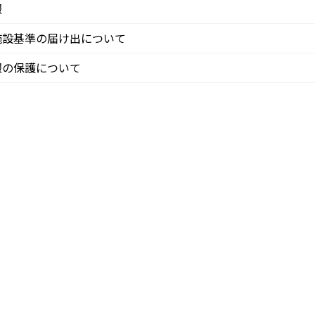
報
施設基準の届け出について
報の保護について