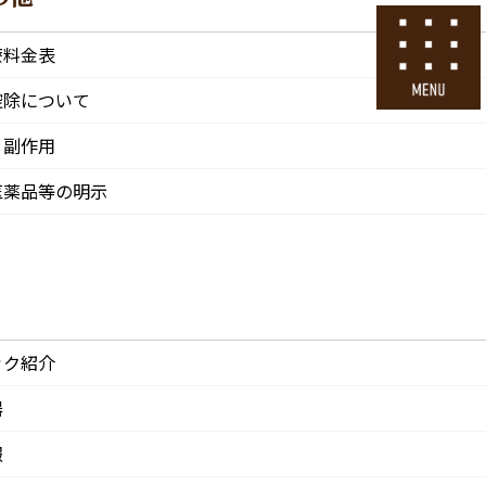
号
24時間ネット予約
療料金表
採用エントリー
控除について
・副作用
その他
医院情報
診療・交通
採用情報
医薬品等の明示
CLINIC
ACCESS
Recruit
ック紹介
器
報