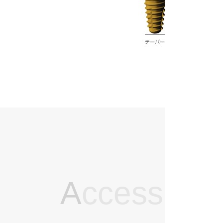
A
ccess