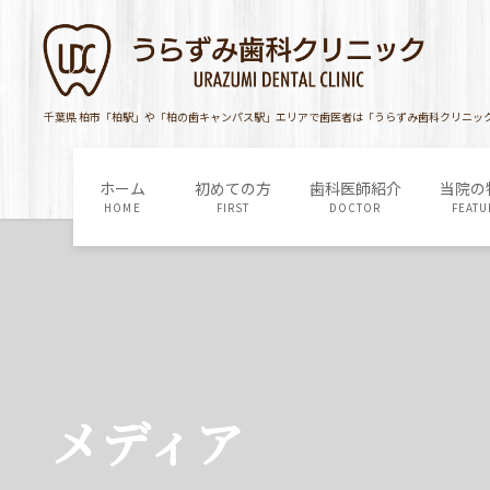
コ
ナ
ン
ビ
テ
ゲ
ン
ー
ツ
シ
千葉県 柏市「柏駅」や「柏の歯キャンパス駅」エリアで歯医者は「うらずみ歯科クリニッ
に
ョ
移
ン
ホーム
初めての方
歯科医師紹介
当院の
動
に
HOME
FIRST
DOCTOR
FEATU
移
動
メディア