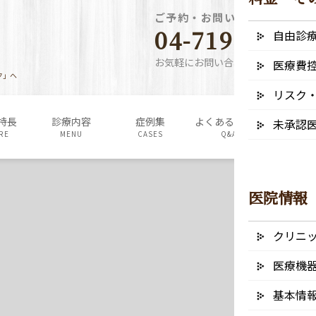
ご予約・お問い合わせ電話番
04-7190-5640
自由診
お気軽にお問い合わせください
医療費
ク」へ
リスク
特長
診療内容
症例集
よくあるご質問
料金表・
未承認
RE
MENU
CASES
Q&A
FEE
医院情報
クリニ
医療機
基本情