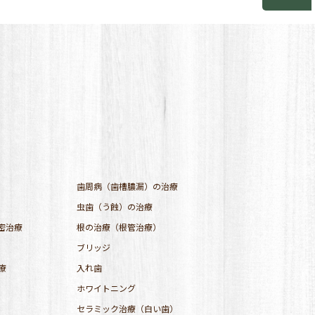
歯周病（歯槽膿漏）の治療
虫歯（う蝕）の治療
密治療
根の治療（根管治療）
ブリッジ
療
入れ歯
ホワイトニング
セラミック治療（白い歯）