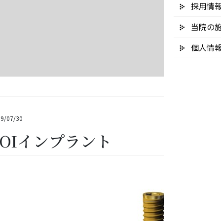
採用情
当院の
個人情
9/07/30
POIインプラント