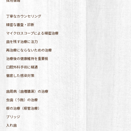
採用情報
丁寧なカウンセリング
精密な審査・診断
マイクロスコープによる精密治療
歯を残す治療に注力
再治療にならないための治療
治療後の健康維持を重要視
口腔外科手術に精通
徹底した感染対策
歯周病（歯槽膿漏）の治療
虫歯（う蝕）の治療
根の治療（根管治療）
ブリッジ
入れ歯