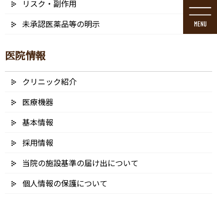
リスク・副作用
コ
ナ
ン
ビ
未承認医薬品等の明示
テ
ゲ
ン
ー
ツ
シ
医院情報
に
ョ
移
ン
動
に
クリニック紹介
ブログ
移
動
医療機器
基本情報
採用情報
HOME
ブログ
歯周病（歯槽膿漏）の治療
当院の施設基準の届け出について
AdobeStock_101448740 – 600400
個人情報の保護について
2021/12/30
AdobeStock_101448740 – 600400