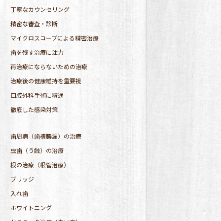
丁寧なカウンセリング
精密な審査・診断
マイクロスコープによる精密治療
歯を残す治療に注力
再治療にならないための治療
治療後の健康維持を重要視
口腔外科手術に精通
徹底した感染対策
歯周病（歯槽膿漏）の治療
虫歯（う蝕）の治療
根の治療（根管治療）
ブリッジ
入れ歯
ホワイトニング