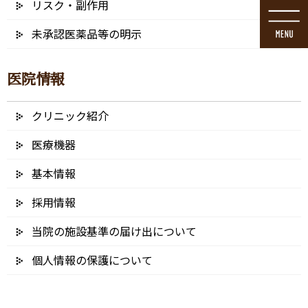
リスク・副作用
コ
ナ
ン
ビ
未承認医薬品等の明示
テ
ゲ
ン
ー
ツ
シ
医院情報
に
ョ
移
ン
動
に
クリニック紹介
ブログ
移
動
医療機器
基本情報
採用情報
HOME
ブログ
料金表・その他
22752570_s – コピー (2)
当院の施設基準の届け出について
2021/12/27
個人情報の保護について
22752570_s – コピー (2)