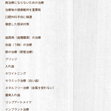
再治療にならないための治療
治療後の健康維持を重要視
口腔外科手術に精通
徹底した感染対策
歯周病（歯槽膿漏）の治療
虫歯（う蝕）の治療
根の治療（根管治療）
ブリッジ
入れ歯
ホワイトニング
セラミック治療（白い歯）
メタルフリー治療（金属を使わない）
審美入れ歯
リップアートメイク
インプラント治療