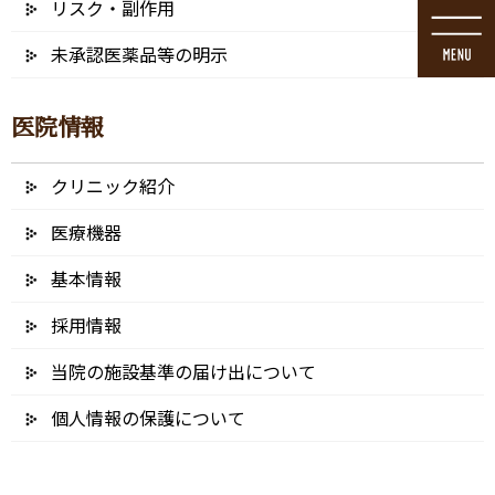
リスク・副作用
コ
ナ
ン
ビ
未承認医薬品等の明示
テ
ゲ
ン
ー
ツ
シ
医院情報
に
ョ
移
ン
動
に
クリニック紹介
ブログ
移
動
医療機器
基本情報
採用情報
HOME
ブログ
歯列矯正
kmv7mouth_アートボード 1
当院の施設基準の届け出について
2022/01/01
個人情報の保護について
kmv7mouth_アートボード 1