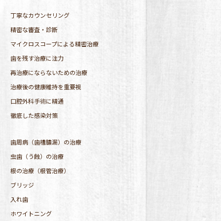
丁寧なカウンセリング
精密な審査・診断
マイクロスコープによる精密治療
歯を残す治療に注力
再治療にならないための治療
治療後の健康維持を重要視
口腔外科手術に精通
徹底した感染対策
歯周病（歯槽膿漏）の治療
虫歯（う蝕）の治療
根の治療（根管治療）
ブリッジ
入れ歯
ホワイトニング