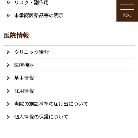
リスク・副作用
コ
ナ
ン
ビ
未承認医薬品等の明示
テ
ゲ
ン
ー
ツ
シ
医院情報
に
ョ
移
ン
動
に
クリニック紹介
ブログ
移
動
医療機器
基本情報
採用情報
HOME
ブログ
歯列矯正
IGO – b
当院の施設基準の届け出について
2021/12/31
個人情報の保護について
IGO – b