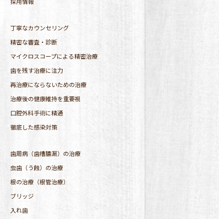
採用情報
丁寧なカウンセリング
精密な審査・診断
マイクロスコープによる精密治療
歯を残す治療に注力
再治療にならないための治療
治療後の健康維持を重要視
口腔外科手術に精通
徹底した感染対策
歯周病（歯槽膿漏）の治療
虫歯（う蝕）の治療
根の治療（根管治療）
ブリッジ
入れ歯