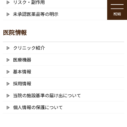
リスク・副作用
コ
ナ
ン
ビ
未承認医薬品等の明示
テ
ゲ
ン
ー
ツ
シ
医院情報
に
ョ
移
ン
動
に
クリニック紹介
メディア
移
動
医療機器
基本情報
採用情報
HOME
メディア
myobrace
当院の施設基準の届け出について
2024/12/25
個人情報の保護について
myobrace