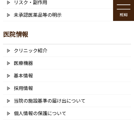
リスク・副作用
コ
ナ
ン
ビ
未承認医薬品等の明示
テ
ゲ
ン
ー
ツ
シ
医院情報
に
ョ
移
ン
動
に
クリニック紹介
メディア
移
動
医療機器
基本情報
採用情報
HOME
メディア
MV001_1b
当院の施設基準の届け出について
2025/02/11
個人情報の保護について
MV001_1b