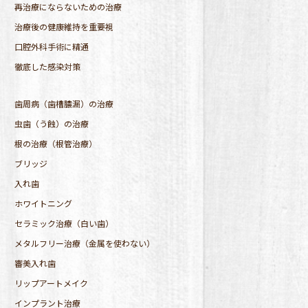
再治療にならないための治療
治療後の健康維持を重要視
口腔外科手術に精通
徹底した感染対策
歯周病（歯槽膿漏）の治療
虫歯（う蝕）の治療
根の治療（根管治療）
ブリッジ
入れ歯
ホワイトニング
セラミック治療（白い歯）
メタルフリー治療（金属を使わない）
審美入れ歯
リップアートメイク
インプラント治療