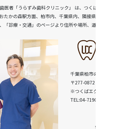
歯医者「うらずみ歯科クリニック」 は、つくばエクスプレス柏
おたかの森駅方面、柏市内、千葉県内、隣接県や遠方からも患
、「診療・交通」のページより住所や場所、道順などをご確認
千葉県柏市の歯医者「うら
〒277-0872 千葉県柏市十余二
※つくばエクスプレス柏の葉
TEL:04-7190-5640
診療時間
9:30-13:00