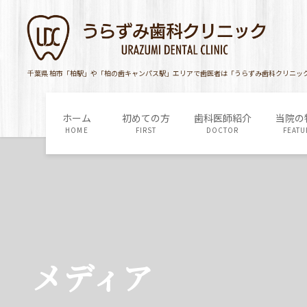
コ
ナ
ン
ビ
テ
ゲ
ン
ー
ツ
シ
千葉県 柏市「柏駅」や「柏の歯キャンパス駅」エリアで歯医者は「うらずみ歯科クリニッ
に
ョ
移
ン
ホーム
初めての方
歯科医師紹介
当院の
動
に
HOME
FIRST
DOCTOR
FEATU
移
動
メディア