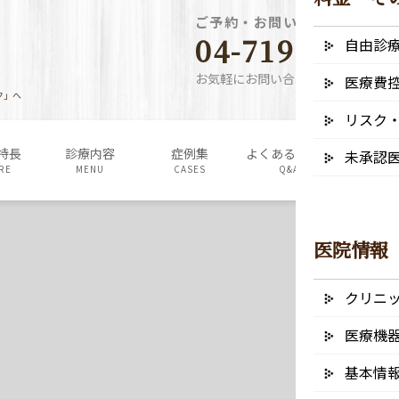
ご予約・お問い合わせ電話番
04-7190-5640
自由診
お気軽にお問い合わせください
医療費
ク」へ
リスク
特長
診療内容
症例集
よくあるご質問
料金表・
未承認
RE
MENU
CASES
Q&A
FEE
医院情報
クリニ
医療機
基本情