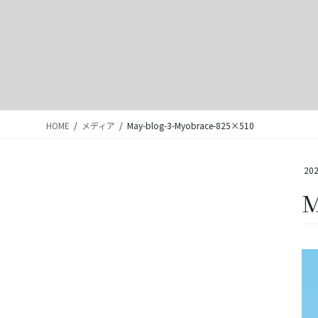
HOME
メディア
May-blog-3-Myobrace-825×510
202
M