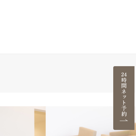
●
●
●
ー
●
ー
ー
ー
ー
ー
ー
ー
●
ー
ー
ー
ー
ー
ー
●
ー
日