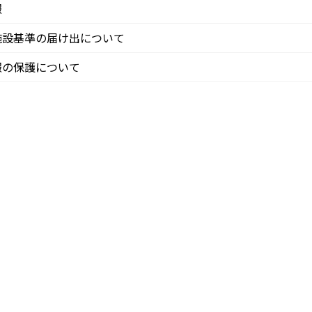
報
施設基準の届け出について
報の保護について
10