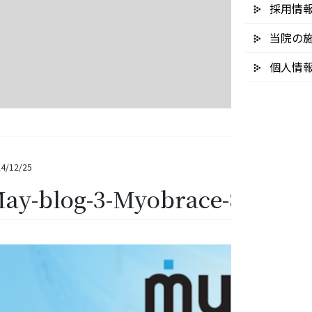
採用情
当院の
個人情
4/12/25
ay-blog-3-Myobrace-825×5