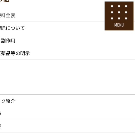
号
24時間ネット予約
療料金表
採用エントリー
控除について
・副作用
その他
医院情報
診療・交通
採用情報
医薬品等の明示
CLINIC
ACCESS
Recruit
ック紹介
器
報