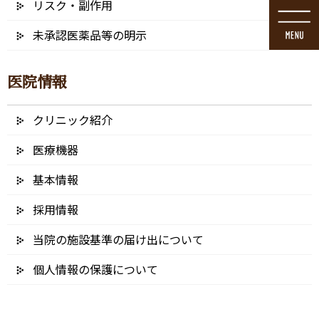
リスク・副作用
コ
ナ
ン
ビ
未承認医薬品等の明示
テ
ゲ
ン
ー
ツ
シ
医院情報
に
ョ
移
ン
動
に
クリニック紹介
メディア
移
動
医療機器
基本情報
採用情報
HOME
メディア
kmv-hjk_アートボード 1
当院の施設基準の届け出について
2023/06/23
個人情報の保護について
kmv-hjk_アートボード 1