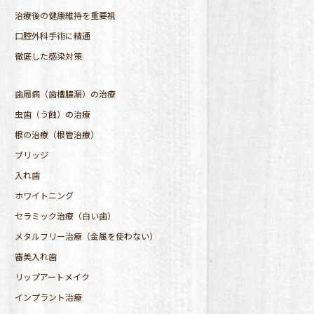
治療後の健康維持を重要視
口腔外科手術に精通
徹底した感染対策
歯周病（歯槽膿漏）の治療
虫歯（う蝕）の治療
根の治療（根管治療）
ブリッジ
入れ歯
ホワイトニング
セラミック治療（白い歯）
メタルフリー治療（金属を使わない）
審美入れ歯
リップアートメイク
インプラント治療