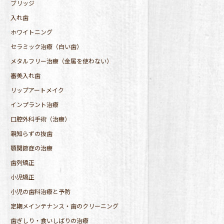
ブリッジ
入れ歯
ホワイトニング
セラミック治療（白い歯）
メタルフリー治療（金属を使わない）
審美入れ歯
リップアートメイク
インプラント治療
口腔外科手術（治療）
親知らずの抜歯
顎関節症の治療
歯列矯正
小児矯正
小児の歯科治療と予防
定期メインテナンス・歯のクリーニング
歯ぎしり・食いしばりの治療