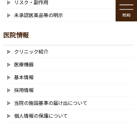
リスク・副作用
コ
ナ
ン
ビ
未承認医薬品等の明示
テ
ゲ
ン
ー
ツ
シ
医院情報
に
ョ
移
ン
動
に
クリニック紹介
ブログ
移
動
医療機器
基本情報
採用情報
HOME
ブログ
小児矯正
hjk64
当院の施設基準の届け出について
2023/06/22
個人情報の保護について
hjk64