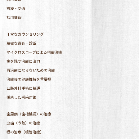
診療・交通
採用情報
丁寧なカウンセリング
精密な審査・診断
マイクロスコープによる精密治療
歯を残す治療に注力
再治療にならないための治療
治療後の健康維持を重要視
口腔外科手術に精通
徹底した感染対策
歯周病（歯槽膿漏）の治療
虫歯（う蝕）の治療
根の治療（根管治療）