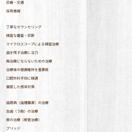
診療・交通
採用情報
丁寧なカウンセリング
精密な審査・診断
マイクロスコープによる精密治療
歯を残す治療に注力
再治療にならないための治療
治療後の健康維持を重要視
口腔外科手術に精通
徹底した感染対策
歯周病（歯槽膿漏）の治療
虫歯（う蝕）の治療
根の治療（根管治療）
ブリッジ