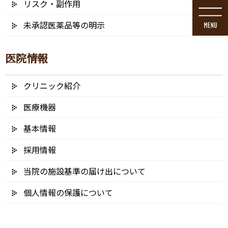
リスク・副作用
コ
ナ
ン
ビ
未承認医薬品等の明示
テ
ゲ
ン
ー
ツ
シ
医院情報
に
ョ
移
ン
動
に
クリニック紹介
ブログ
移
動
医療機器
基本情報
採用情報
HOME
ブログ
小児の歯科治療と予防
当院の施設基準の届け出について
ae14b29c3994705be92fa26ffec001c6_t
個人情報の保護について
2022/01/26
ae14b29c3994705be92fa26ffec00