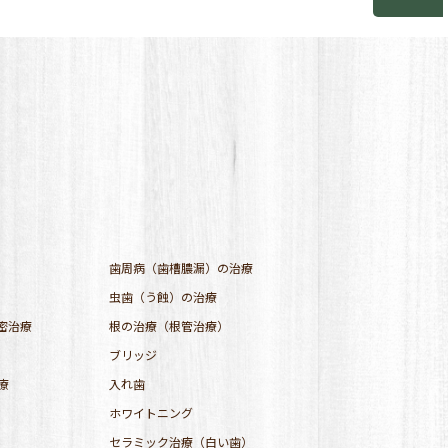
歯周病（歯槽膿漏）の治療
虫歯（う蝕）の治療
密治療
根の治療（根管治療）
ブリッジ
療
入れ歯
ホワイトニング
セラミック治療（白い歯）