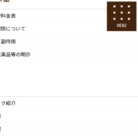
号
24時間ネット予約
療料金表
採用エントリー
控除について
・副作用
その他
医院情報
診療・交通
採用情報
医薬品等の明示
CLINIC
ACCESS
Recruit
ック紹介
器
報