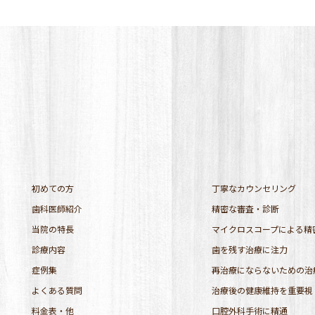
初めての方
丁寧なカウンセリング
歯科医師紹介
精密な審査・診断
当院の特長
マイクロスコープによる精
診療内容
歯を残す治療に注力
症例集
再治療にならないための治
よくある質問
治療後の健康維持を重要視
料金表・他
口腔外科手術に精通