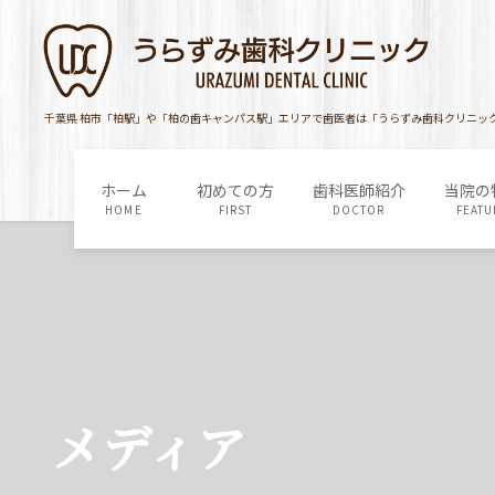
コ
ナ
ン
ビ
テ
ゲ
ン
ー
ツ
シ
千葉県 柏市「柏駅」や「柏の歯キャンパス駅」エリアで歯医者は「うらずみ歯科クリニッ
に
ョ
移
ン
ホーム
初めての方
歯科医師紹介
当院の
動
に
HOME
FIRST
DOCTOR
FEATU
移
動
メディア