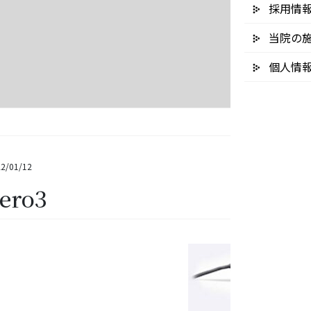
採用情
当院の
個人情
2/01/12
tero3