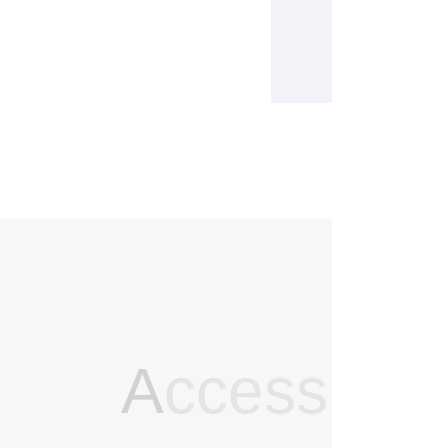
A
ccess