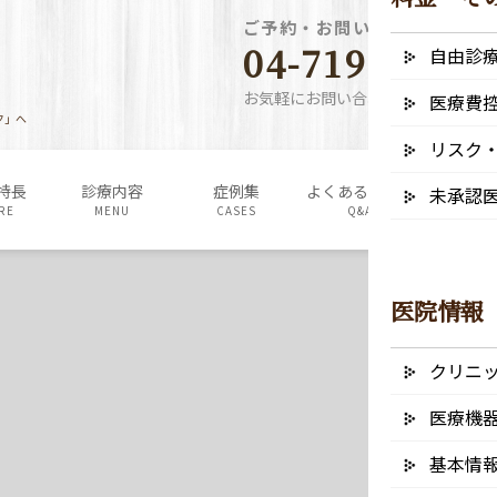
ご予約・お問い合わせ電話番
04-7190-5640
自由診
お気軽にお問い合わせください
医療費
ク」へ
リスク
特長
診療内容
症例集
よくあるご質問
料金表・
未承認
RE
MENU
CASES
Q&A
FEE
医院情報
クリニ
医療機
基本情