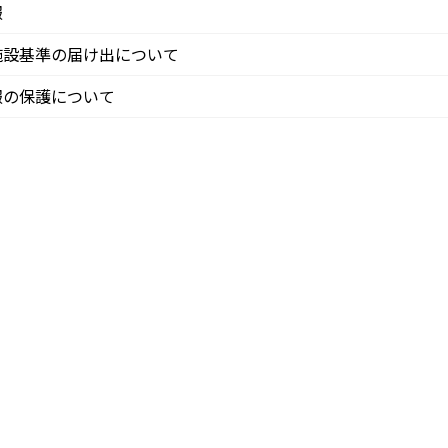
報
施設基準の届け出について
報の保護について