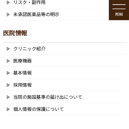
リスク・副作用
コ
ナ
ン
ビ
未承認医薬品等の明示
テ
ゲ
ン
ー
ツ
シ
医院情報
に
ョ
移
ン
動
に
クリニック紹介
メディア
移
動
医療機器
基本情報
採用情報
HOME
メディア
implants1 – コピー – コピー
当院の施設基準の届け出について
2021/12/27
個人情報の保護について
implants1 – コピー – コピー