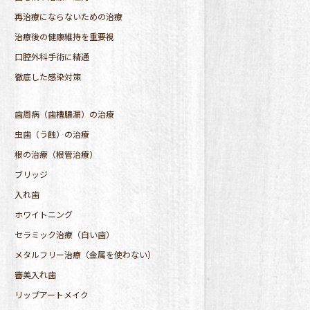
再治療にならないための治療
治療後の健康維持を重要視
口腔外科手術に精通
徹底した感染対策
歯周病（歯槽膿漏）の治療
虫歯（う蝕）の治療
根の治療（根管治療）
ブリッジ
入れ歯
ホワイトニング
セラミック治療（白い歯）
メタルフリー治療（金属を使わない）
審美入れ歯
リップアートメイク