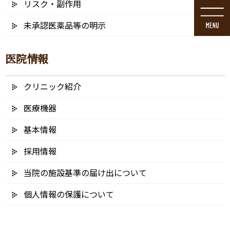
リスク・副作用
コ
ナ
ン
ビ
未承認医薬品等の明示
テ
ゲ
ン
ー
ツ
シ
医院情報
に
ョ
移
ン
動
に
クリニック紹介
ブログ
移
動
医療機器
基本情報
採用情報
HOME
ブログ
インプラント治療
AdobeStock_427702405 – コピー (3)
当院の施設基準の届け出について
2022/01/24
個人情報の保護について
AdobeStock_427702405 – コピー