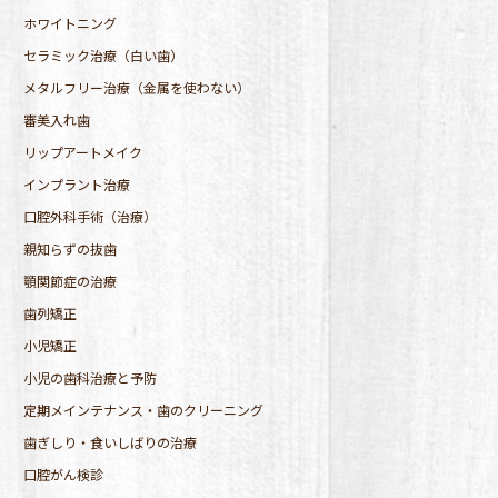
ホワイトニング
セラミック治療（白い歯）
メタルフリー治療（金属を使わない）
審美入れ歯
リップアートメイク
インプラント治療
口腔外科手術（治療）
親知らずの抜歯
顎関節症の治療
歯列矯正
小児矯正
小児の歯科治療と予防
定期メインテナンス・歯のクリーニング
歯ぎしり・食いしばりの治療
口腔がん検診