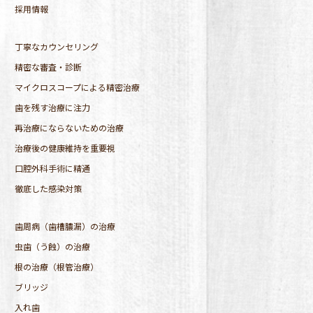
採用情報
丁寧なカウンセリング
精密な審査・診断
マイクロスコープによる精密治療
歯を残す治療に注力
再治療にならないための治療
治療後の健康維持を重要視
口腔外科手術に精通
徹底した感染対策
歯周病（歯槽膿漏）の治療
虫歯（う蝕）の治療
根の治療（根管治療）
ブリッジ
入れ歯