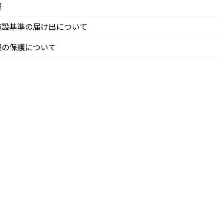
報
施設基準の届け出について
報の保護について
ピー – コピー