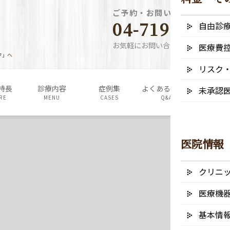
ご予約・お問い合わせ電話番
04-7190-5640
自由診
お気軽にお問い合わせください
医療費
ク」へ
リスク
特長
診療内容
症例集
よくあるご質問
料金表・
未承認
RE
MENU
CASES
Q&A
FEE
医院情報
クリニ
医療機
基本情