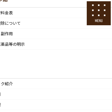
号
24時間ネット予約
療料金表
採用エントリー
控除について
・副作用
その他
医院情報
診療・交通
採用情報
医薬品等の明示
CLINIC
ACCESS
Recruit
ック紹介
器
報