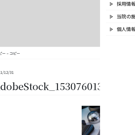
採用情
当院の
個人情
 コピー – コピー
1/12/31
dobeStock_153076013 – コ