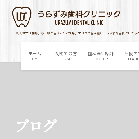
コ
ナ
ン
ビ
テ
ゲ
ン
ー
ツ
シ
千葉県 柏市「柏駅」や「柏の歯キャンパス駅」エリアで歯医者は「うらずみ歯科クリニッ
に
ョ
移
ン
ホーム
初めての方
歯科医師紹介
当院の
動
に
HOME
FIRST
DOCTOR
FEATU
移
動
ブログ