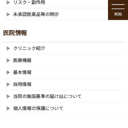
リスク・副作用
コ
ナ
ン
ビ
未承認医薬品等の明示
テ
ゲ
ン
ー
ツ
シ
医院情報
に
ョ
移
ン
動
に
クリニック紹介
メディア
移
動
医療機器
基本情報
採用情報
HOME
メディア
ico22b_アートボード 1
当院の施設基準の届け出について
2024/12/26
個人情報の保護について
ico22b_アートボード 1