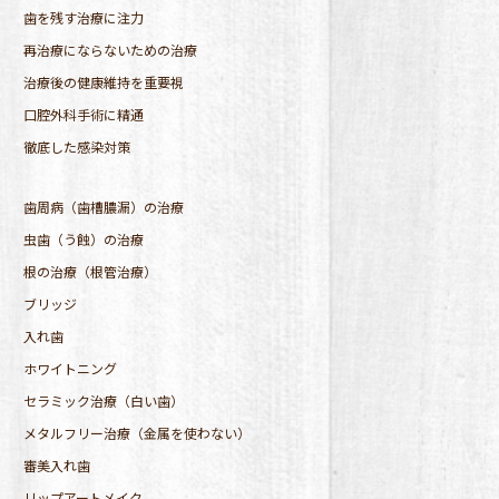
歯を残す治療に注力
再治療にならないための治療
治療後の健康維持を重要視
口腔外科手術に精通
徹底した感染対策
歯周病（歯槽膿漏）の治療
虫歯（う蝕）の治療
根の治療（根管治療）
ブリッジ
入れ歯
ホワイトニング
セラミック治療（白い歯）
メタルフリー治療（金属を使わない）
審美入れ歯
リップアートメイク