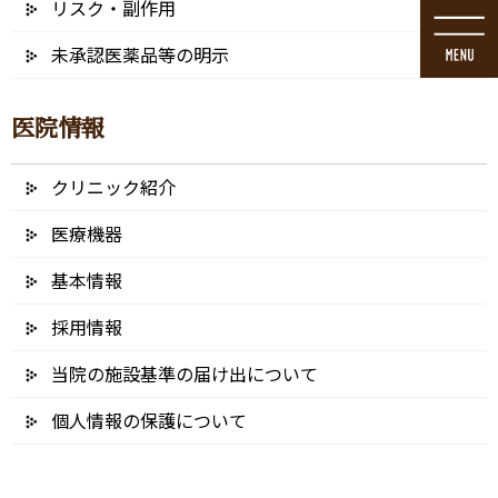
リスク・副作用
コ
ナ
ン
ビ
未承認医薬品等の明示
テ
ゲ
ン
ー
ツ
シ
医院情報
に
ョ
移
ン
動
に
クリニック紹介
メディア
移
動
医療機器
基本情報
採用情報
HOME
メディア
gebiss Zahnersatz
当院の施設基準の届け出について
2024/09/10
個人情報の保護について
gebiss Zahnersatz