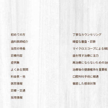
初めての方
丁寧なカウンセリング
歯科医師紹介
精密な審査・診断
当院の特長
マイクロスコープによる精
診療内容
歯を残す治療に注力
症例集
再治療にならないための治
よくある質問
治療後の健康維持を重要視
料金表・他
口腔外科手術に精通
医院情報
徹底した感染対策
診療・交通
採用情報