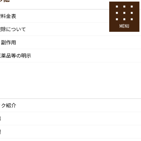
号
24時間ネット予約
療料金表
採用エントリー
控除について
・副作用
その他
医院情報
診療・交通
採用情報
医薬品等の明示
CLINIC
ACCESS
Recruit
ック紹介
器
報