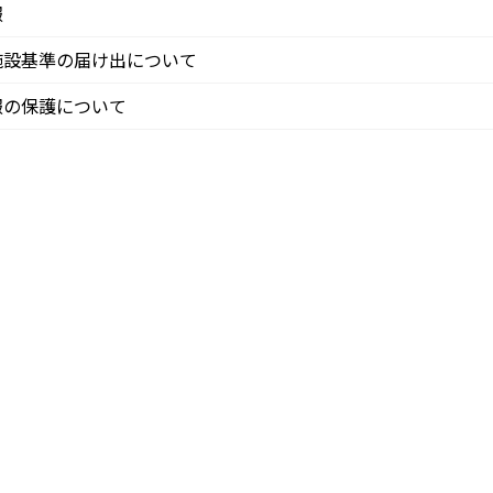
報
施設基準の届け出について
報の保護について