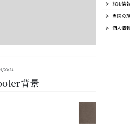
採用情
当院の
個人情
9/03/24
ooter背景