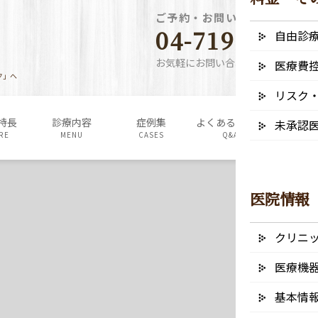
ご予約・お問い合わせ電話番
04-7190-5640
自由診
お気軽にお問い合わせください
医療費
ク」へ
リスク
特長
診療内容
症例集
よくあるご質問
料金表・
未承認
RE
MENU
CASES
Q&A
FEE
医院情報
クリニ
医療機
基本情