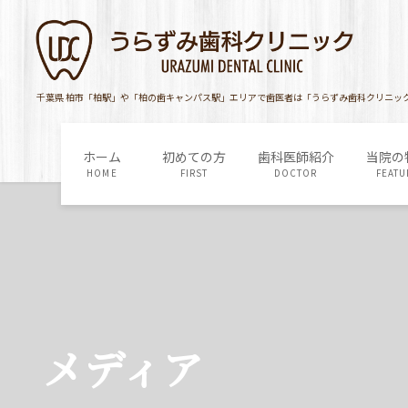
コ
ナ
ン
ビ
テ
ゲ
ン
ー
ツ
シ
千葉県 柏市「柏駅」や「柏の歯キャンパス駅」エリアで歯医者は「うらずみ歯科クリニッ
に
ョ
移
ン
ホーム
初めての方
歯科医師紹介
当院の
動
に
HOME
FIRST
DOCTOR
FEATU
移
動
メディア