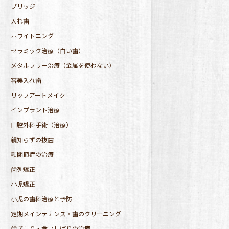
ブリッジ
入れ歯
ホワイトニング
セラミック治療（白い歯）
メタルフリー治療（金属を使わない）
審美入れ歯
リップアートメイク
インプラント治療
口腔外科手術（治療）
親知らずの抜歯
顎関節症の治療
歯列矯正
小児矯正
小児の歯科治療と予防
定期メインテナンス・歯のクリーニング
歯ぎしり・食いしばりの治療