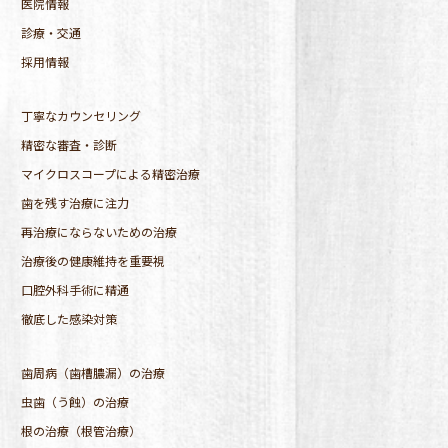
医院情報
診療・交通
採用情報
丁寧なカウンセリング
精密な審査・診断
マイクロスコープによる精密治療
歯を残す治療に注力
再治療にならないための治療
治療後の健康維持を重要視
口腔外科手術に精通
徹底した感染対策
歯周病（歯槽膿漏）の治療
虫歯（う蝕）の治療
根の治療（根管治療）