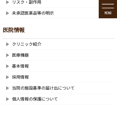
リスク・副作用
コ
ナ
ン
ビ
未承認医薬品等の明示
テ
ゲ
ン
ー
ツ
シ
医院情報
に
ョ
移
ン
動
に
クリニック紹介
メディア
移
動
医療機器
基本情報
採用情報
HOME
メディア
当院の施設基準の届け出について
FireShot Capture 029 – (37) Sinus Lift Surgery For Dental Implants at ORA –
YouTube_ – www.youtube.com
個人情報の保護について
2019/05/25