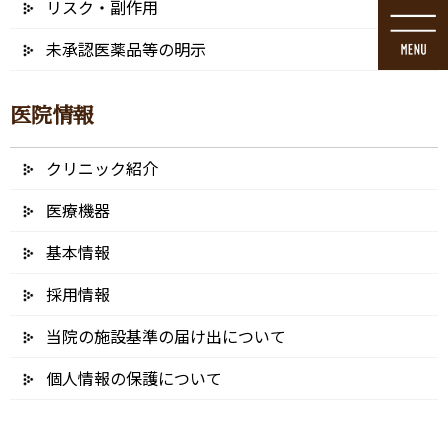
リスク・副作用
コ
ナ
ン
ビ
未承認医薬品等の明示
テ
ゲ
ン
ー
ツ
シ
医院情報
に
ョ
移
ン
動
に
クリニック紹介
ブログ
移
動
医療機器
基本情報
採用情報
HOME
ブログ
当院の特長
Young female dentist show jaw to little girl
当院の施設基準の届け出について
2022/01/10
個人情報の保護について
Young female dentist show jaw