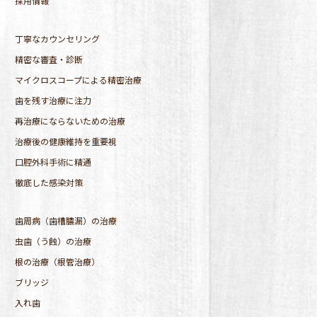
採用情報
丁寧なカウンセリング
精密な審査・診断
マイクロスコープによる精密治療
歯を残す治療に注力
再治療にならないための治療
治療後の健康維持を重要視
口腔外科手術に精通
徹底した感染対策
歯周病（歯槽膿漏）の治療
虫歯（う蝕）の治療
根の治療（根管治療）
ブリッジ
入れ歯