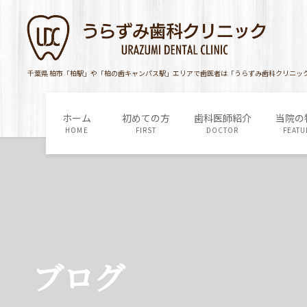
コ
ナ
ン
ビ
テ
ゲ
ン
ー
ツ
シ
千葉県 柏市「柏駅」や「柏の歯キャンパス駅」エリアで歯医者は「うらずみ歯科クリニッ
に
ョ
移
ン
ホーム
初めての方
歯科医師紹介
当院の
動
に
HOME
FIRST
DOCTOR
FEATU
移
動
ブログ