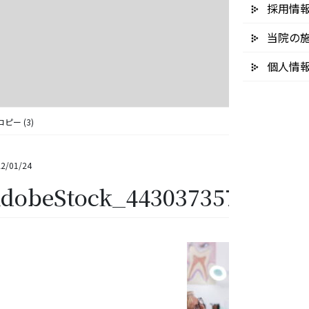
採用情
当院の
個人情
コピー (3)
2/01/24
dobeStock_443037357 – コピ