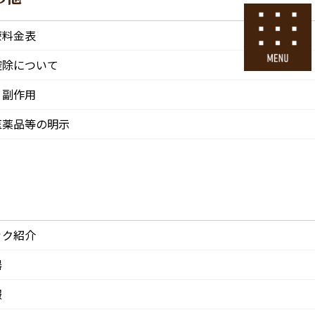
号
24時間ネット予約
療料金表
採用エントリー
控除について
・副作用
その他
医院情報
診療・交通
採用情報
医薬品等の明示
CLINIC
ACCESS
Recruit
ック紹介
器
報