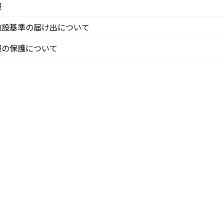
報
施設基準の届け出について
報の保護について
ー – コピー (3)