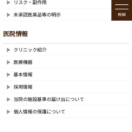
リスク・副作用
コ
ナ
ン
ビ
未承認医薬品等の明示
テ
ゲ
ン
ー
ツ
シ
医院情報
に
ョ
移
ン
動
に
クリニック紹介
ブログ
移
動
医療機器
基本情報
採用情報
HOME
ブログ
親知らずの抜歯
当院の施設基準の届け出について
realistic 3D teeth, and wisdom tooth problems, oral anatomy
個人情報の保護について
2022/01/01
realistic 3D teeth, and wisdom