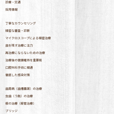
診療・交通
採用情報
丁寧なカウンセリング
精密な審査・診断
マイクロスコープによる精密治療
歯を残す治療に注力
再治療にならないための治療
治療後の健康維持を重要視
口腔外科手術に精通
徹底した感染対策
歯周病（歯槽膿漏）の治療
虫歯（う蝕）の治療
根の治療（根管治療）
ブリッジ