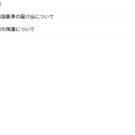
報
施設基準の届け出について
報の保護について
ー – コピー