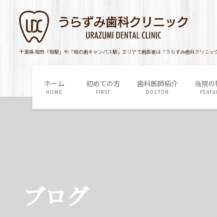
コ
ナ
ン
ビ
テ
ゲ
ン
ー
ツ
シ
千葉県 柏市「柏駅」や「柏の歯キャンパス駅」エリアで歯医者は「うらずみ歯科クリニッ
に
ョ
移
ン
ホーム
初めての方
歯科医師紹介
当院の
動
に
HOME
FIRST
DOCTOR
FEATU
移
動
ブログ