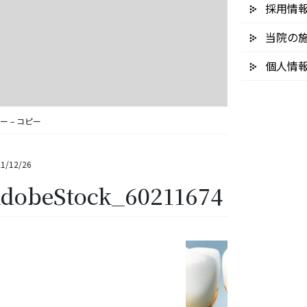
採用情
当院の
個人情
コピー – コピー
1/12/26
dobeStock_60211674 – コピ