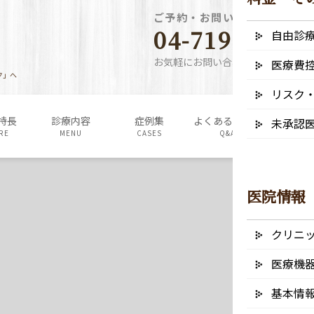
ご予約・お問い合わせ電話番
04-7190-5640
自由診
お気軽にお問い合わせください
医療費
ク」へ
リスク
特長
診療内容
症例集
よくあるご質問
料金表・
未承認
RE
MENU
CASES
Q&A
FEE
医院情報
クリニ
医療機
基本情