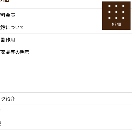
号
24時間ネット予約
療料金表
採用エントリー
控除について
・副作用
その他
医院情報
診療・交通
採用情報
医薬品等の明示
CLINIC
ACCESS
Recruit
ック紹介
器
報