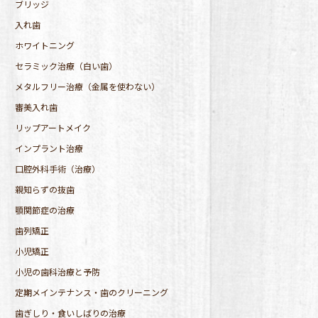
ブリッジ
入れ歯
ホワイトニング
セラミック治療（白い歯）
メタルフリー治療（金属を使わない）
審美入れ歯
リップアートメイク
インプラント治療
口腔外科手術（治療）
親知らずの抜歯
顎関節症の治療
歯列矯正
小児矯正
小児の歯科治療と予防
定期メインテナンス・歯のクリーニング
歯ぎしり・食いしばりの治療