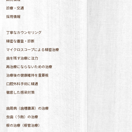
診療・交通
採用情報
丁寧なカウンセリング
精密な審査・診断
マイクロスコープによる精密治療
歯を残す治療に注力
再治療にならないための治療
治療後の健康維持を重要視
口腔外科手術に精通
徹底した感染対策
歯周病（歯槽膿漏）の治療
虫歯（う蝕）の治療
根の治療（根管治療）