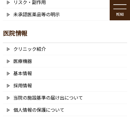
リスク・副作用
コ
ナ
ン
ビ
未承認医薬品等の明示
テ
ゲ
ン
ー
ツ
シ
医院情報
に
ョ
移
ン
動
に
クリニック紹介
ブログ
移
動
医療機器
基本情報
採用情報
HOME
ブログ
歯科医師紹介
icoc
当院の施設基準の届け出について
2024/12/16
個人情報の保護について
icoc