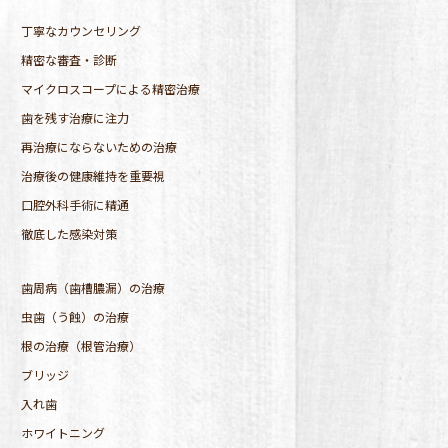
丁寧なカウンセリング
精密な審査・診断
マイクロスコープによる精密治療
歯を残す治療に注力
再治療にならないための治療
治療後の健康維持を重要視
口腔外科手術に精通
徹底した感染対策
歯周病（歯槽膿漏）の治療
虫歯（う蝕）の治療
根の治療（根管治療）
ブリッジ
入れ歯
ホワイトニング