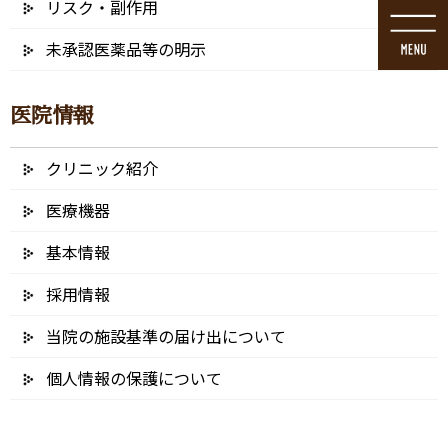
リスク・副作用
コ
ナ
ン
ビ
未承認医薬品等の明示
テ
ゲ
ン
ー
ツ
シ
医院情報
に
ョ
移
ン
動
に
クリニック紹介
ブログ
移
動
医療機器
基本情報
採用情報
HOME
ブログ
入れ歯
2178099_m – コピー (3)
当院の施設基準の届け出について
2022/01/28
個人情報の保護について
2178099_m – コピー (3)