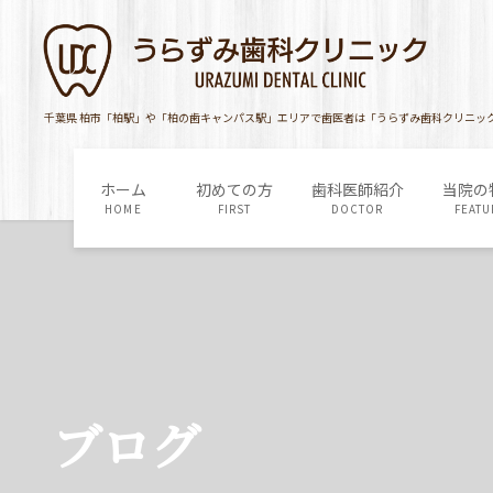
コ
ナ
ン
ビ
テ
ゲ
ン
ー
ツ
シ
千葉県 柏市「柏駅」や「柏の歯キャンパス駅」エリアで歯医者は「うらずみ歯科クリニッ
に
ョ
移
ン
ホーム
初めての方
歯科医師紹介
当院の
動
に
HOME
FIRST
DOCTOR
FEATU
移
動
ブログ