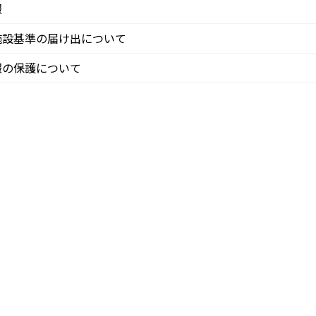
報
施設基準の届け出について
報の保護について
_professional_jp