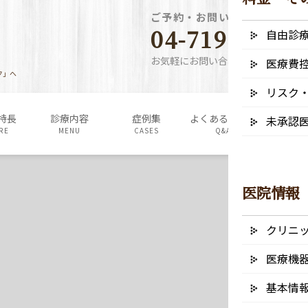
ご予約・お問い合わせ電話番
04-7190-5640
自由診
お気軽にお問い合わせください
医療費
ク」へ
リスク
特長
診療内容
症例集
よくあるご質問
料金表・
未承認
RE
MENU
CASES
Q&A
FEE
医院情報
クリニ
医療機
基本情