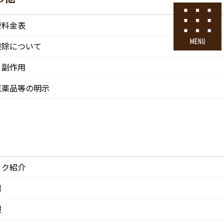
号
24時間ネット予約
療料金表
採用エントリー
控除について
・副作用
その他
医院情報
診療・交通
採用情報
医薬品等の明示
CLINIC
ACCESS
Recruit
ック紹介
器
報