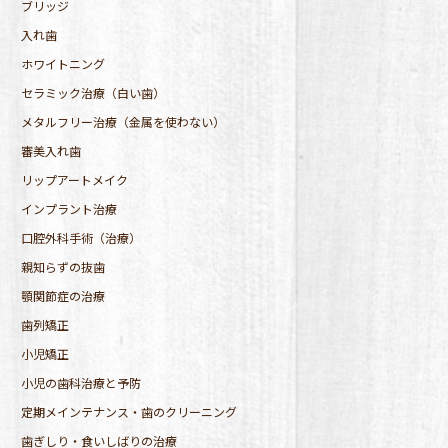
ブリッジ
入れ歯
ホワイトニング
セラミック治療（白い歯）
メタルフリー治療（金属を使わない）
審美入れ歯
リップアートメイク
インプラント治療
口腔外科手術（治療）
親知らずの抜歯
顎関節症の治療
歯列矯正
小児矯正
小児の歯科治療と予防
定期メインテナンス・歯のクリーニング
歯ぎしり・食いしばりの治療