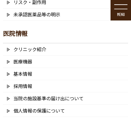
リスク・副作用
コ
ナ
ン
ビ
未承認医薬品等の明示
テ
ゲ
ン
ー
ツ
シ
医院情報
に
ョ
移
ン
動
に
クリニック紹介
ブログ
移
動
医療機器
基本情報
採用情報
HOME
ブログ
クリニック紹介
20250207-0N9A8095 – 64
当院の施設基準の届け出について
2025/02/12
個人情報の保護について
20250207-0N9A8095 – 64