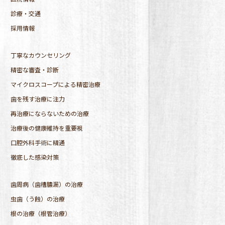
診療・交通
採用情報
丁寧なカウンセリング
精密な審査・診断
マイクロスコープによる精密治療
歯を残す治療に注力
再治療にならないための治療
治療後の健康維持を重要視
口腔外科手術に精通
徹底した感染対策
歯周病（歯槽膿漏）の治療
虫歯（う蝕）の治療
根の治療（根管治療）