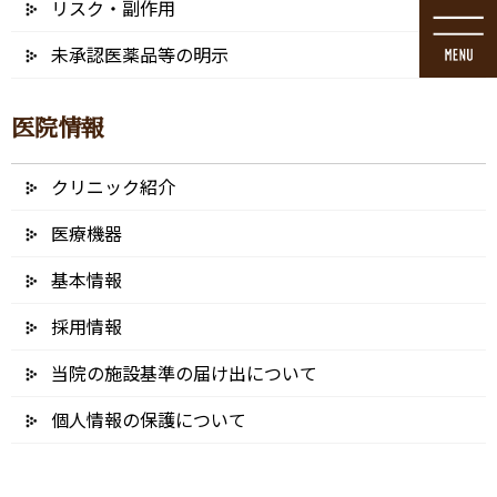
リスク・副作用
コ
ナ
ン
ビ
未承認医薬品等の明示
テ
ゲ
ン
ー
ツ
シ
医院情報
に
ョ
移
ン
動
に
クリニック紹介
ブログ
移
動
医療機器
基本情報
採用情報
HOME
ブログ
定期メインテナンス・歯のクリーニング
当院の施設基準の届け出について
AdobeStock_280639516 – コピー – コピー
個人情報の保護について
2021/12/31
AdobeStock_280639516 – コピー