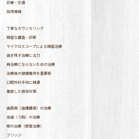
診療・交通
採用情報
丁寧なカウンセリング
精密な審査・診断
マイクロスコープによる精密治療
歯を残す治療に注力
再治療にならないための治療
治療後の健康維持を重要視
口腔外科手術に精通
徹底した感染対策
歯周病（歯槽膿漏）の治療
虫歯（う蝕）の治療
根の治療（根管治療）
ブリッジ