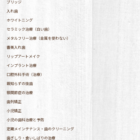
ブリッジ
入れ歯
ホワイトニング
セラミック治療（白い歯）
メタルフリー治療（金属を使わない）
審美入れ歯
リップアートメイク
インプラント治療
口腔外科手術（治療）
親知らずの抜歯
顎関節症の治療
歯列矯正
小児矯正
小児の歯科治療と予防
定期メインテナンス・歯のクリーニング
歯ぎしり・食いしばりの治療