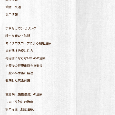
診療・交通
採用情報
丁寧なカウンセリング
精密な審査・診断
マイクロスコープによる精密治療
歯を残す治療に注力
再治療にならないための治療
治療後の健康維持を重要視
口腔外科手術に精通
徹底した感染対策
歯周病（歯槽膿漏）の治療
虫歯（う蝕）の治療
根の治療（根管治療）