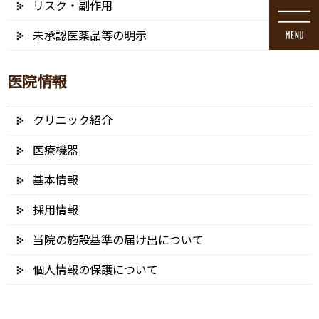
リスク・副作用
コ
ナ
ン
ビ
未承認医薬品等の明示
テ
ゲ
ン
ー
ツ
シ
医院情報
に
ョ
移
ン
動
に
クリニック紹介
ブログ
移
動
医療機器
基本情報
採用情報
HOME
ブログ
セラミック治療（白い歯）
600400lv
当院の施設基準の届け出について
2024/12/19
個人情報の保護について
600400lv