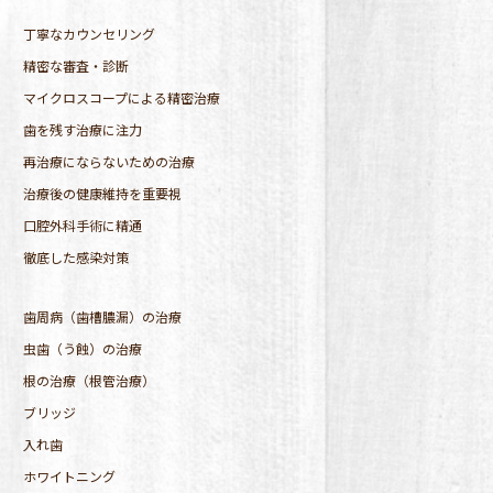
丁寧なカウンセリング
精密な審査・診断
マイクロスコープによる精密治療
歯を残す治療に注力
再治療にならないための治療
治療後の健康維持を重要視
口腔外科手術に精通
徹底した感染対策
歯周病（歯槽膿漏）の治療
虫歯（う蝕）の治療
根の治療（根管治療）
ブリッジ
入れ歯
ホワイトニング