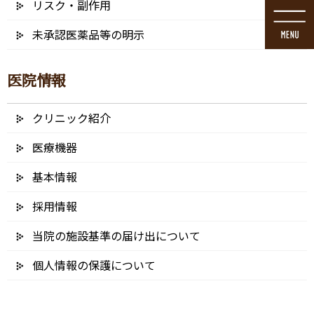
リスク・副作用
コ
ナ
ン
ビ
未承認医薬品等の明示
テ
ゲ
ン
ー
ツ
シ
医院情報
に
ョ
移
ン
動
に
クリニック紹介
ブログ
移
動
医療機器
基本情報
採用情報
HOME
ブログ
虫歯（う蝕）の治療
7952851_L
当院の施設基準の届け出について
2021/12/30
個人情報の保護について
7952851_L