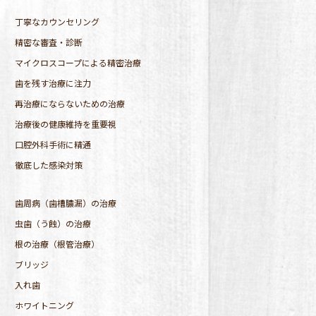
丁寧なカウンセリング
精密な審査・診断
マイクロスコープによる精密治療
歯を残す治療に注力
再治療にならないための治療
治療後の健康維持を重要視
口腔外科手術に精通
徹底した感染対策
歯周病（歯槽膿漏）の治療
虫歯（う蝕）の治療
根の治療（根管治療）
ブリッジ
入れ歯
ホワイトニング