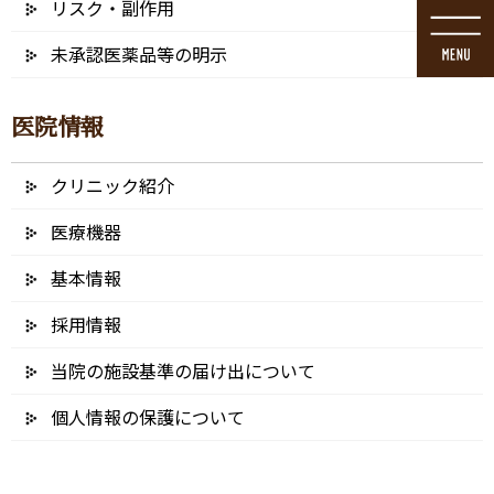
リスク・副作用
コ
ナ
ン
ビ
未承認医薬品等の明示
テ
ゲ
ン
ー
ツ
シ
医院情報
に
ョ
移
ン
動
に
クリニック紹介
ブログ
移
動
医療機器
基本情報
採用情報
HOME
ブログ
虫歯（う蝕）の治療
00ori
当院の施設基準の届け出について
2021/12/30
個人情報の保護について
00ori