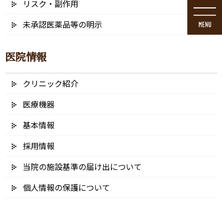
リスク・副作用
コ
ナ
ン
ビ
未承認医薬品等の明示
テ
ゲ
ン
ー
ツ
シ
医院情報
に
ョ
移
ン
動
に
クリニック紹介
ブログ
移
動
医療機器
基本情報
採用情報
HOME
ブログ
歯ぎしり・食いしばりの治療
bruxism002 (1) – コピー
当院の施設基準の届け出について
2022/10/14
個人情報の保護について
bruxism002 (1) – コピー