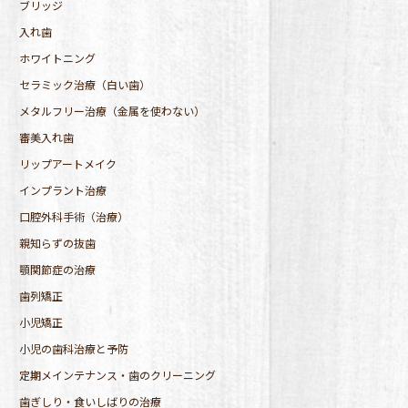
ブリッジ
入れ歯
ホワイトニング
セラミック治療（白い歯）
メタルフリー治療（金属を使わない）
審美入れ歯
リップアートメイク
インプラント治療
口腔外科手術（治療）
親知らずの抜歯
顎関節症の治療
歯列矯正
小児矯正
小児の歯科治療と予防
定期メインテナンス・歯のクリーニング
歯ぎしり・食いしばりの治療