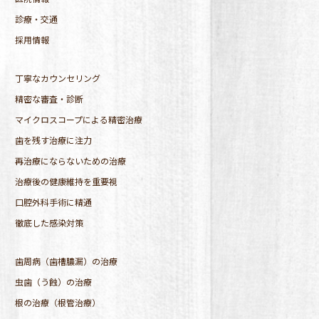
診療・交通
採用情報
丁寧なカウンセリング
精密な審査・診断
マイクロスコープによる精密治療
歯を残す治療に注力
再治療にならないための治療
治療後の健康維持を重要視
口腔外科手術に精通
徹底した感染対策
歯周病（歯槽膿漏）の治療
虫歯（う蝕）の治療
根の治療（根管治療）