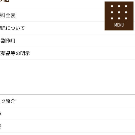
号
24時間ネット予約
療料金表
採用エントリー
控除について
・副作用
その他
医院情報
診療・交通
採用情報
医薬品等の明示
CLINIC
ACCESS
Recruit
ック紹介
器
報