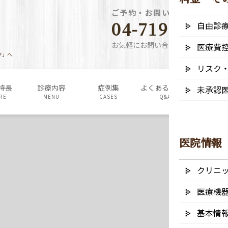
ご予約・お問い合わせ電話番
04-7190-5640
自由診
お気軽にお問い合わせください
医療費
ク」へ
リスク
特長
診療内容
症例集
よくあるご質問
料金表・
未承認
RE
MENU
CASES
Q&A
FEE
医院情報
クリニ
医療機
基本情