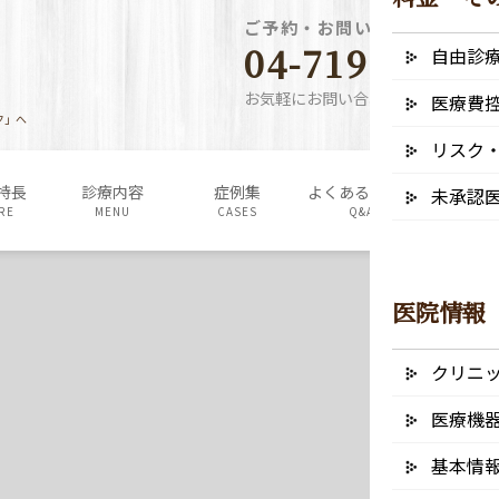
ご予約・お問い合わせ電話番
04-7190-5640
自由診
お気軽にお問い合わせください
医療費
ク」へ
リスク
特長
診療内容
症例集
よくあるご質問
料金表・
未承認
RE
MENU
CASES
Q&A
FEE
医院情報
クリニ
医療機
基本情