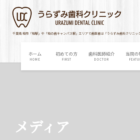
コ
ナ
ン
ビ
テ
ゲ
ン
ー
ツ
シ
千葉県 柏市「柏駅」や「柏の歯キャンパス駅」エリアで歯医者は「うらずみ歯科クリニッ
に
ョ
移
ン
ホーム
初めての方
歯科医師紹介
当院の
動
に
HOME
FIRST
DOCTOR
FEATU
移
動
メディア