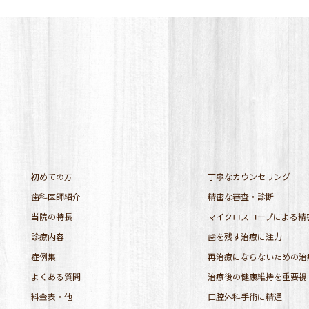
初めての方
丁寧なカウンセリング
歯科医師紹介
精密な審査・診断
当院の特長
マイクロスコープによる精
診療内容
歯を残す治療に注力
症例集
再治療にならないための治
よくある質問
治療後の健康維持を重要視
料金表・他
口腔外科手術に精通