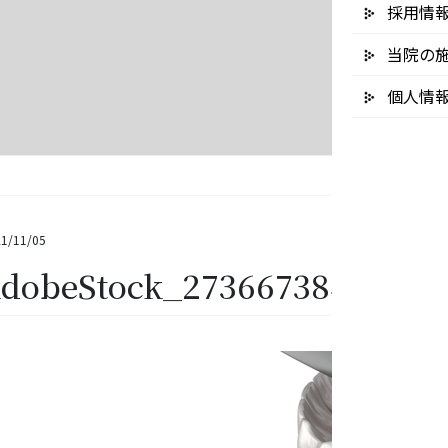
採用情
当院の
個人情
1/11/05
dobeStock_273667384