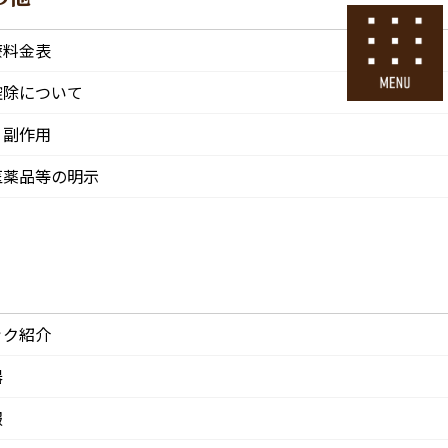
号
24時間ネット予約
療料金表
採用エントリー
控除について
・副作用
その他
医院情報
診療・交通
採用情報
医薬品等の明示
CLINIC
ACCESS
Recruit
ック紹介
器
報