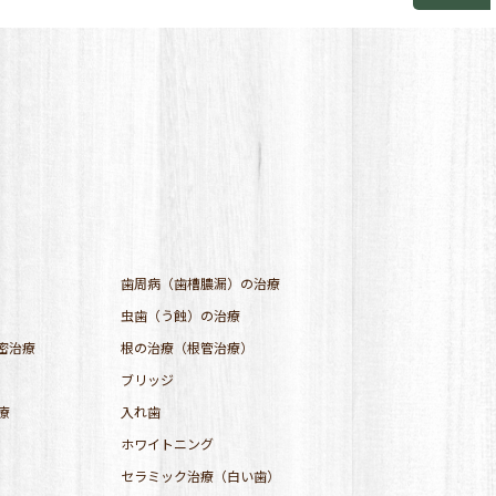
歯周病（歯槽膿漏）の治療
虫歯（う蝕）の治療
密治療
根の治療（根管治療）
ブリッジ
療
入れ歯
ホワイトニング
セラミック治療（白い歯）