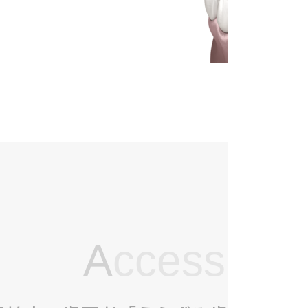
A
ccess