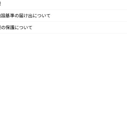
報
施設基準の届け出について
報の保護について