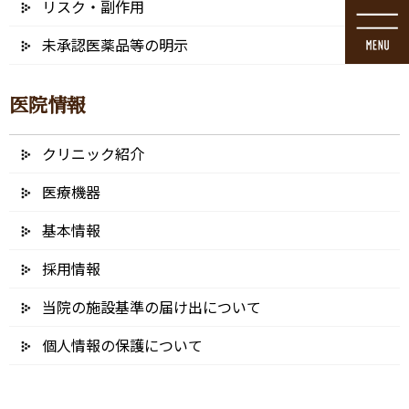
リスク・副作用
コ
ナ
ン
ビ
未承認医薬品等の明示
テ
ゲ
ン
ー
ツ
シ
医院情報
に
ョ
移
ン
動
に
クリニック紹介
メディア
移
動
医療機器
基本情報
採用情報
HOME
メディア
AdobeStock_195994120
当院の施設基準の届け出について
2021/11/05
個人情報の保護について
AdobeStock_195994120