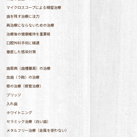
マイクロスコープによる精密治療
歯を残す治療に注力
再治療にならないための治療
治療後の健康維持を重要視
口腔外科手術に精通
徹底した感染対策
歯周病（歯槽膿漏）の治療
虫歯（う蝕）の治療
根の治療（根管治療）
ブリッジ
入れ歯
ホワイトニング
セラミック治療（白い歯）
メタルフリー治療（金属を使わない）